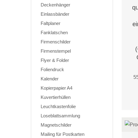
Deckenhänger
qu
Einlassbänder
Faltplaner
ei
Fanklatschen
Firmenschilder
Firmenstempel
Flyer & Folder
Foliendruck
55
Kalender
Kopierpapier A4
Kuvertierhüllen
Leuchtkastenfolie
Loseblattsammlung
Magnetschilder
Mailing für Postkarten