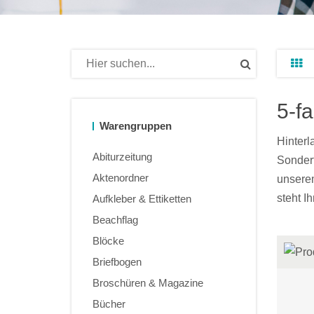
5-f
Warengruppen
Hinterl
Abiturzeitung
Sonderf
Aktenordner
unsere
steht I
Aufkleber & Ettiketten
Beachflag
Blöcke
Briefbogen
Broschüren & Magazine
Bücher