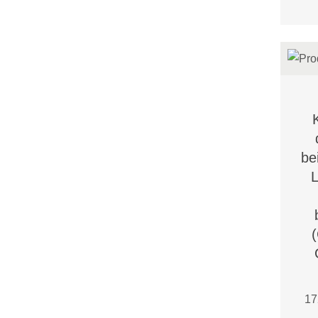
be
L
17