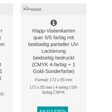
n
Klapp-Visitenkarten
t
quer 5/5 farbig mit
lem
beidseitig partieller UV-
Lackierung
beidseitig bedruckt
t
(CMYK 4-farbig + 1
1
Gold-Sonderfarbe)
)
Format: 172 x 55 mm
172 x 55 mm | 4-seitig | 5/5-
farbig CMYK
/5-
KALKULIEREN