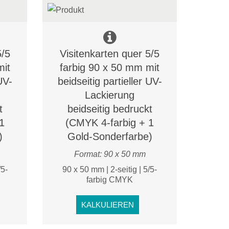
5/5
Visitenkarten quer 5/5
mit
farbig 90 x 50 mm mit
UV-
beidseitig partieller UV-
Lackierung
t
beidseitig bedruckt
1
(CMYK 4-farbig + 1
)
Gold-Sonderfarbe)
Format: 90 x 50 mm
/5-
90 x 50 mm | 2-seitig | 5/5-
farbig CMYK
KALKULIEREN