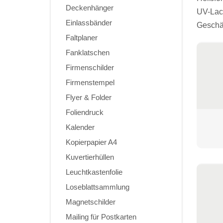
Deckenhänger
UV-Lack
Einlassbänder
Geschäf
Faltplaner
Fanklatschen
Firmenschilder
Firmenstempel
Flyer & Folder
Foliendruck
Kalender
Kopierpapier A4
Kuvertierhüllen
Leuchtkastenfolie
Loseblattsammlung
Magnetschilder
Mailing für Postkarten