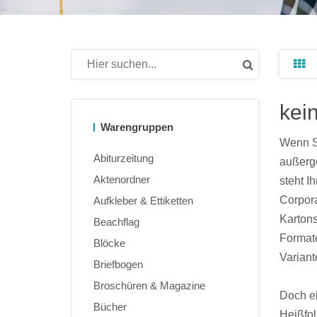
kei
Warengruppen
Wenn Si
Abiturzeitung
außerge
Aktenordner
steht I
Corpora
Aufkleber & Ettiketten
Kartons
Beachflag
Formate
Blöcke
Variant
Briefbogen
Broschüren & Magazine
Doch ei
Bücher
Heißfol